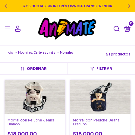
3 Y 6 CUOTAS SIN INTERÉS / 15% OFF TRANSFERENCIA
0
Inicio
>
Mochilas, Carteras y más
>
Morrales
21 productos
ORDENAR
FILTRAR
Morral con Peluche Jeans
Morral con Peluche Jeans
Blanco
Oscuro
$18.000,00
$18.000,00