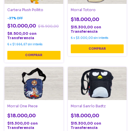
Cartera Plush Pollito
Morral Totoro
-
37
%
OFF
$18.000,00
$10.000,00
$15.900,00
$15.300,00
con
Transferencia
$8.500,00
con
Transferencia
6
x
$3.000,00
sin interés
6
x
$1.666,67
sin interés
Morral One Piece
Morral Sanrío Badtz
$18.000,00
$18.000,00
$15.300,00
con
$15.300,00
con
Transferencia
Transferencia