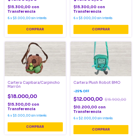
$15.300,00
con
$15.300,00
con
Transferencia
Transferencia
6
x
$3.000,00
sin interés
6
x
$3.000,00
sin interés
Cartera Capibara/Carpincho
Cartera Plush Robot BMO
Marrón
-
25
%
OFF
$18.000,00
$12.000,00
$15.900,00
$15.300,00
con
$10.200,00
con
Transferencia
Transferencia
6
x
$3.000,00
sin interés
6
x
$2.000,00
sin interés