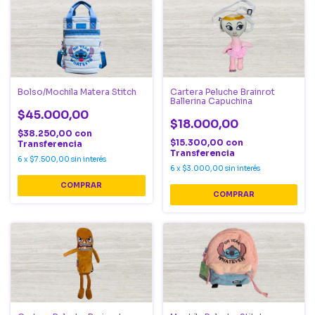
Bolso/Mochila Matera Stitch
Cartera Peluche Brainrot
Ballerina Capuchina
$45.000,00
$18.000,00
$38.250,00
con
$15.300,00
con
Transferencia
Transferencia
6
x
$7.500,00
sin interés
6
x
$3.000,00
sin interés