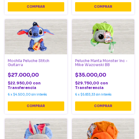
Mochila Peluche Stitch
Peluche Manta Monster Inc -
Guitarra
Mike Wazowski BB
$27.000,00
$35.000,00
$22.950,00
con
$29.750,00
con
Transferencia
Transferencia
6
x
$4.500,00
sin interés
6
x
$5.833,33
sin interés