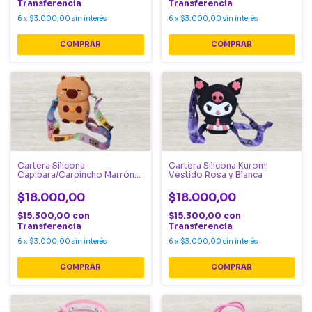
Transferencia
Transferencia
6
x
$3.000,00
sin interés
6
x
$3.000,00
sin interés
Cartera Silicona
Cartera Silicona Kuromi
Capibara/Carpincho Marrón
Vestido Rosa y Blanca
Clarito
$18.000,00
$18.000,00
$15.300,00
con
$15.300,00
con
Transferencia
Transferencia
6
x
$3.000,00
sin interés
6
x
$3.000,00
sin interés