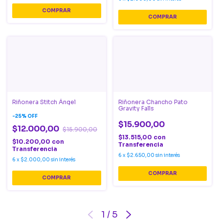
Riñonera Stitch Ángel
Riñonera Chancho Pato
Gravity Falls
-
25
%
OFF
$15.900,00
$12.000,00
$15.900,00
$13.515,00
con
$10.200,00
con
Transferencia
Transferencia
6
x
$2.650,00
sin interés
6
x
$2.000,00
sin interés
1
/
5