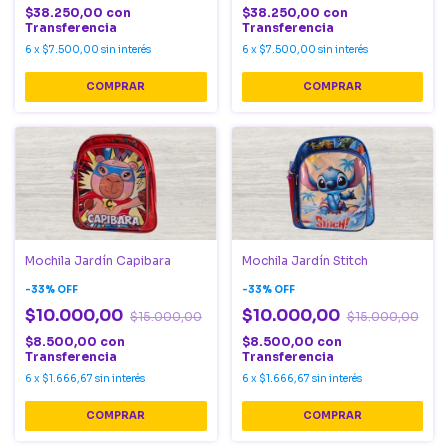
$38.250,00
con
$38.250,00
con
Transferencia
Transferencia
6
x
$7.500,00
sin interés
6
x
$7.500,00
sin interés
Mochila Jardín Capibara
Mochila Jardín Stitch
-
33
%
OFF
-
33
%
OFF
$10.000,00
$10.000,00
$15.000,00
$15.000,00
$8.500,00
con
$8.500,00
con
Transferencia
Transferencia
6
x
$1.666,67
sin interés
6
x
$1.666,67
sin interés