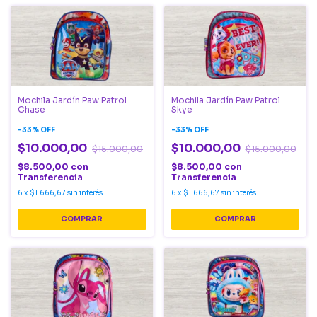
Mochila Jardín Paw Patrol
Mochila Jardín Paw Patrol
Chase
Skye
-
33
%
OFF
-
33
%
OFF
$10.000,00
$10.000,00
$15.000,00
$15.000,00
$8.500,00
con
$8.500,00
con
Transferencia
Transferencia
6
x
$1.666,67
sin interés
6
x
$1.666,67
sin interés