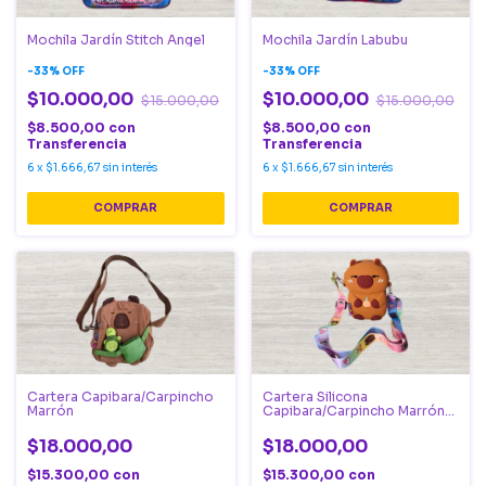
Mochila Jardín Stitch Angel
Mochila Jardín Labubu
-
33
%
OFF
-
33
%
OFF
$10.000,00
$10.000,00
$15.000,00
$15.000,00
$8.500,00
con
$8.500,00
con
Transferencia
Transferencia
6
x
$1.666,67
sin interés
6
x
$1.666,67
sin interés
Cartera Capibara/Carpincho
Cartera Silicona
Marrón
Capibara/Carpincho Marrón
Oscuro
$18.000,00
$18.000,00
$15.300,00
con
$15.300,00
con