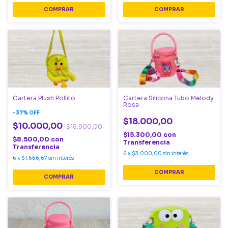
Cartera Plush Pollito
Cartera Silicona Tubo Melody
Rosa
-
37
%
OFF
$18.000,00
$10.000,00
$15.900,00
$15.300,00
con
$8.500,00
con
Transferencia
Transferencia
6
x
$3.000,00
sin interés
6
x
$1.666,67
sin interés