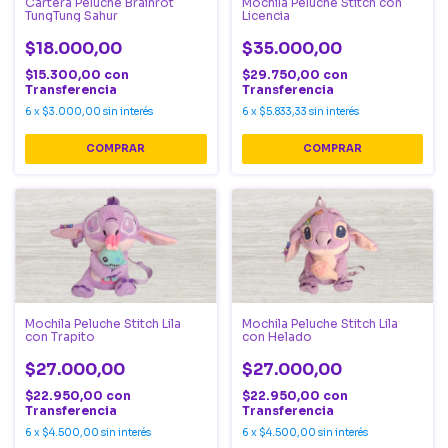
Cartera Peluche Brainrot
Mochila Peluche Stitch con
TungTung Sahur
Licencia
$18.000,00
$35.000,00
$15.300,00
con
$29.750,00
con
Transferencia
Transferencia
6
x
$3.000,00
sin interés
6
x
$5.833,33
sin interés
Mochila Peluche Stitch Lila
Mochila Peluche Stitch Lila
con Trapito
con Helado
$27.000,00
$27.000,00
$22.950,00
con
$22.950,00
con
Transferencia
Transferencia
6
x
$4.500,00
sin interés
6
x
$4.500,00
sin interés