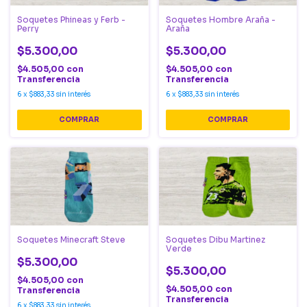
Soquetes Phineas y Ferb -
Soquetes Hombre Araña -
Perry
Araña
$5.300,00
$5.300,00
$4.505,00
con
$4.505,00
con
Transferencia
Transferencia
6
x
$883,33
sin interés
6
x
$883,33
sin interés
Soquetes Minecraft Steve
Soquetes Dibu Martinez
Verde
$5.300,00
$5.300,00
$4.505,00
con
$4.505,00
con
Transferencia
Transferencia
6
x
$883,33
sin interés