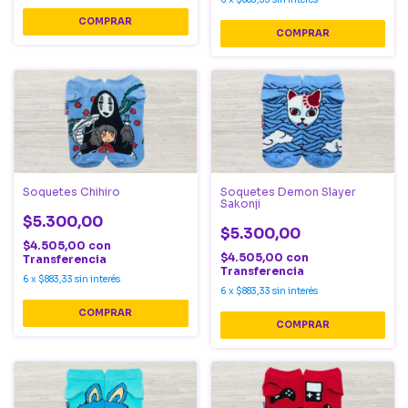
Soquetes Chihiro
Soquetes Demon Slayer
Sakonji
$5.300,00
$5.300,00
$4.505,00
con
$4.505,00
con
Transferencia
Transferencia
6
x
$883,33
sin interés
6
x
$883,33
sin interés