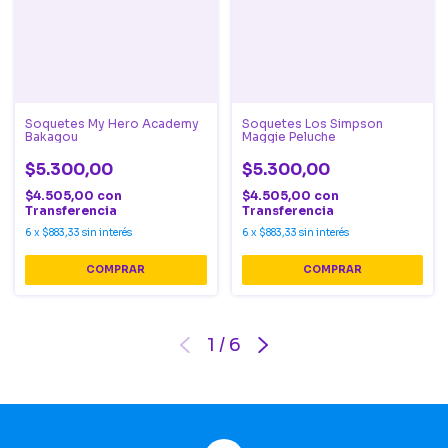
Soquetes My Hero Academy
Soquetes Los Simpson
Bakagou
Maggie Peluche
$5.300,00
$5.300,00
$4.505,00
con
$4.505,00
con
Transferencia
Transferencia
6
x
$883,33
sin interés
6
x
$883,33
sin interés
1
/
6