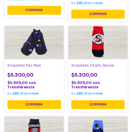
6
x
$883,33
sin interés
Soquetes Pac-Man
Soquetes Charly Garcia
$5.300,00
$5.300,00
$4.505,00
con
$4.505,00
con
Transferencia
Transferencia
6
x
$883,33
sin interés
6
x
$883,33
sin interés