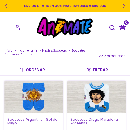
ENVÍOS GRATIS EN COMPRAS MAYORES A $80.000
0
Inicio
>
Indumentaria
>
Medias/Soquetes
>
Soquetes
Animados Adultos
282 productos
ORDENAR
FILTRAR
Soquetes Argentina - Sol de
Soquetes Diego Maradona
Mayo
Argentina