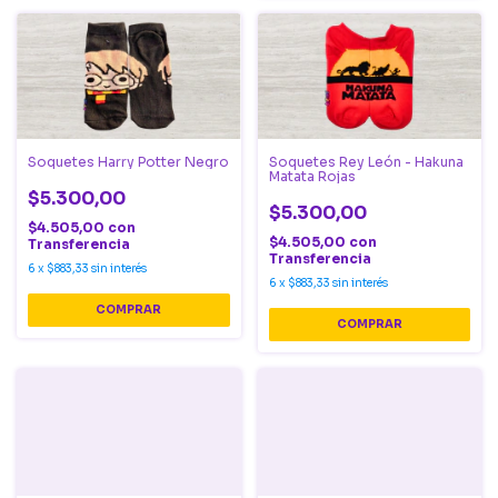
Soquetes Harry Potter Negro
Soquetes Rey León - Hakuna
Matata Rojas
$5.300,00
$5.300,00
$4.505,00
con
$4.505,00
con
Transferencia
Transferencia
6
x
$883,33
sin interés
6
x
$883,33
sin interés