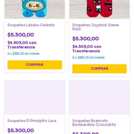
Soquetes Labubu Celeste
Soquetes Joystick Game
Rojo
$5.300,00
$5.300,00
$4.505,00
con
$4.505,00
con
Transferencia
Transferencia
6
x
$883,33
sin interés
6
x
$883,33
sin interés
Soquetes El Principito Luna
Soquetes Brainrots
Bombardino Crocodrilo
$5.300,00