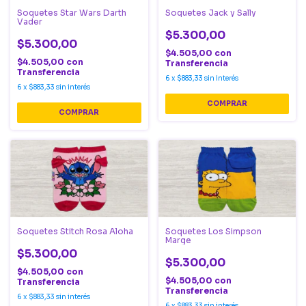
Soquetes Jack y Sally
Soquetes Star Wars Darth
Vader
$5.300,00
$5.300,00
$4.505,00
con
$4.505,00
con
Transferencia
Transferencia
6
x
$883,33
sin interés
6
x
$883,33
sin interés
Soquetes Stitch Rosa Aloha
Soquetes Los Simpson
Marge
$5.300,00
$5.300,00
$4.505,00
con
$4.505,00
con
Transferencia
Transferencia
6
x
$883,33
sin interés
6
x
$883,33
sin interés