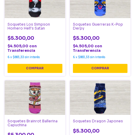
Soquetes Los Simpson
Soquetes Guerreras K-Pop
Homero Hell's Satan
Derpy
$5.300,00
$5.300,00
$4.505,00
con
$4.505,00
con
Transferencia
Transferencia
6
x
$883,33
sin interés
6
x
$883,33
sin interés
Soquetes Brainrot Ballerina
Soquetes Dragon Japones
Capuchina
$5.300,00
$5.300,00