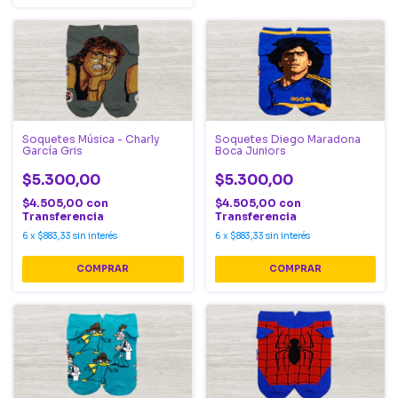
Soquetes Música - Charly
Soquetes Diego Maradona
García Gris
Boca Juniors
$5.300,00
$5.300,00
$4.505,00
con
$4.505,00
con
Transferencia
Transferencia
6
x
$883,33
sin interés
6
x
$883,33
sin interés