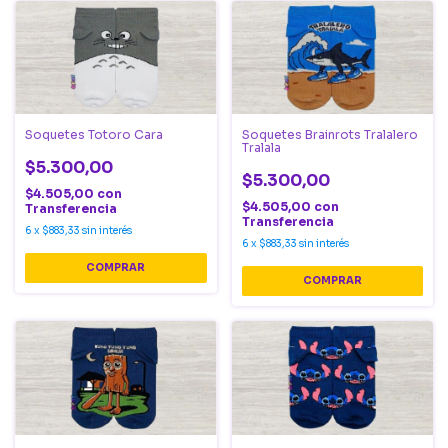
Soquetes Totoro Cara
Soquetes Brainrots Tralalero
Tralala
$5.300,00
$5.300,00
$4.505,00
con
$4.505,00
con
Transferencia
Transferencia
6
x
$883,33
sin interés
6
x
$883,33
sin interés