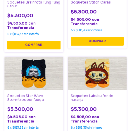
Soquetes Brainrots Tung Tung
Soquetes Stitch Caras
Sahur
$5.300,00
$5.300,00
$4.505,00
con
$4.505,00
con
Transferencia
Transferencia
6
x
$883,33
sin interés
6
x
$883,33
sin interés
Soquetes Star Wars
Soquetes Labubu fondo
Stormtrooper fuego
naranja
$5.300,00
$5.300,00
$4.505,00
con
$4.505,00
con
Transferencia
Transferencia
6
x
$883,33
sin interés
6
x
$883,33
sin interés