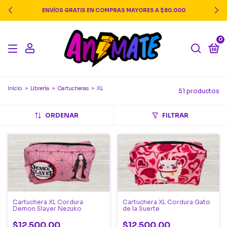
ENVÍOS GRATIS EN COMPRAS MAYORES A $80.000
0
Inicio
>
Librería
>
Cartucheras
>
XL
51 productos
ORDENAR
FILTRAR
Cartuchera XL Cordura
Cartuchera XL Cordura Gato
Demon Slayer Nezuko
de la Suerte
$12.500,00
$12.500,00