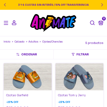
3 Y 6 CUOTAS SIN INTERÉS / 15% OFF TRANSFERENCIA
0
Inicio
>
Calzado
>
Adultos
>
Ojotas/Chanclas
5 productos
ORDENAR
FILTRAR
Ojotas Garfield
Ojotas Tom y Jerry
-
23
%
OFF
-
23
%
OFF