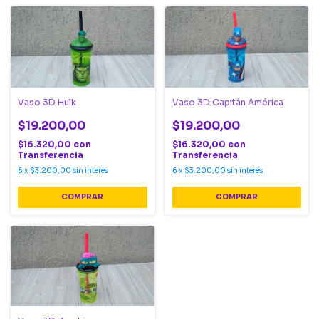
Vaso 3D Hulk
Vaso 3D Capitán América
$19.200,00
$19.200,00
$16.320,00
con
$16.320,00
con
Transferencia
Transferencia
6
x
$3.200,00
sin interés
6
x
$3.200,00
sin interés