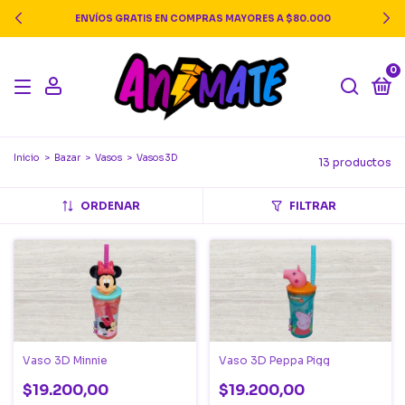
ENVÍOS GRATIS EN COMPRAS MAYORES A $80.000
0
Inicio
>
Bazar
>
Vasos
>
Vasos 3D
13 productos
ORDENAR
FILTRAR
Vaso 3D Minnie
Vaso 3D Peppa Pigg
$19.200,00
$19.200,00