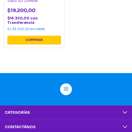
Vaso 3D Zombie
$19.200,00
$16.320,00
con
Transferencia
6
x
$3.200,00
sin interés
CATEGORÍAS
CONTACTÁNOS