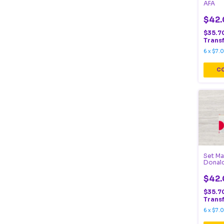
AFA
$42.
$35.7
Trans
6
x
$7.
Set Ma
Donal
$42.
$35.7
Trans
6
x
$7.