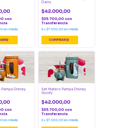
Daisy
0,00
$42.000,00
00
con
$35.700,00
con
ncia
Transferencia
00
sin interés
6
x
$7.000,00
sin interés
o Pampa Disney
Set Matero Pampa Disney
Goofy
0,00
$42.000,00
00
con
$35.700,00
con
ncia
Transferencia
00
sin interés
6
x
$7.000,00
sin interés