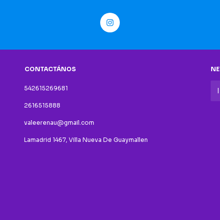
CONTACTÁNOS
NE
542615269681
2616515888
valeerenau@gmail.com
Lamadrid 1467, Villa Nueva De Guaymallen