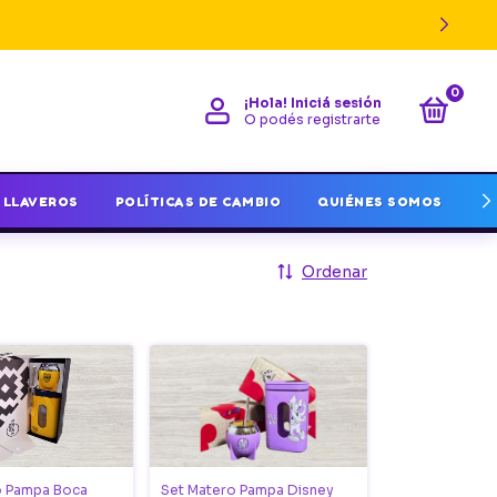
0
¡Hola!
Iniciá sesión
O podés registrarte
LLAVEROS
POLÍTICAS DE CAMBIO
QUIÉNES SOMOS
I
Ordenar
o Pampa Boca
Set Matero Pampa Disney