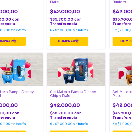
Plate
Juniors
000,00
$42.000,00
$42.00
00,00
con
$35.700,00
con
$35.700,
ferencia
Transferencia
Transfere
000,00
sin interés
6
x
$7.000,00
sin interés
6
x
$7.000,
tero Pampa Disney
Set Matero Pampa Disney
Set Mater
d
Chip y Dale
Pluto
000,00
$42.000,00
$42.00
00,00
con
$35.700,00
con
$35.700,
ferencia
Transferencia
Transfere
000,00
sin interés
6
x
$7.000,00
sin interés
6
x
$7.000,