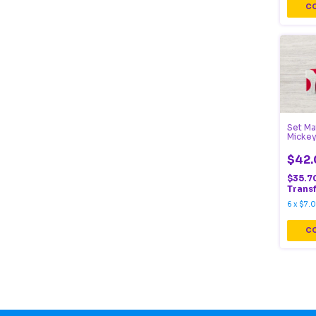
Set Ma
Micke
$42.
$35.7
Trans
6
x
$7.