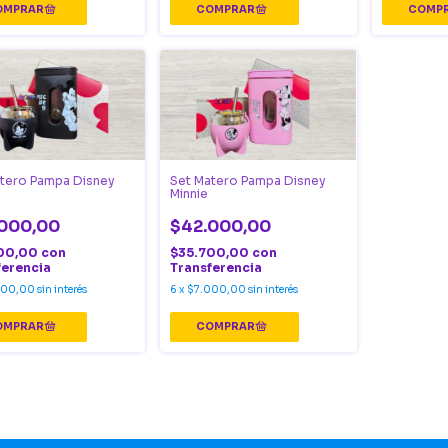
tero Pampa Disney
Set Matero Pampa Disney
y
Minnie
000,00
$42.000,00
00,00
con
$35.700,00
con
ferencia
Transferencia
000,00
sin interés
6
x
$7.000,00
sin interés