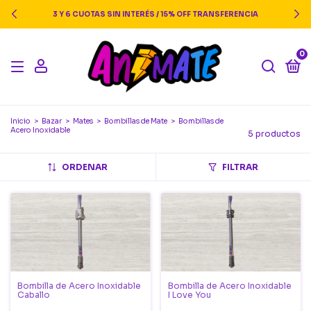
3 Y 6 CUOTAS SIN INTERÉS / 15% OFF TRANSFERENCIA
0
Inicio
>
Bazar
>
Mates
>
Bombillas de Mate
>
Bombillas de
Acero Inoxidable
5 productos
ORDENAR
FILTRAR
Bombilla de Acero Inoxidable
Bombilla de Acero Inoxidable
Caballo
I Love You