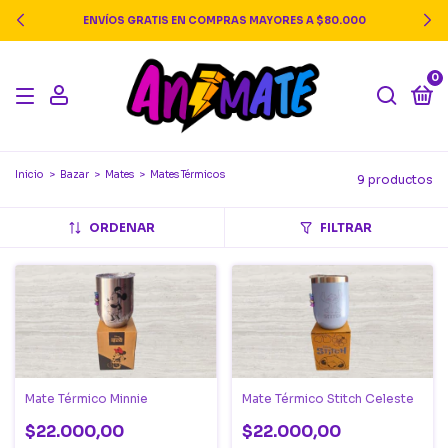
ENVÍOS GRATIS EN COMPRAS MAYORES A $80.000
0
Inicio
>
Bazar
>
Mates
>
Mates Térmicos
9 productos
ORDENAR
FILTRAR
Mate Térmico Minnie
Mate Térmico Stitch Celeste
$22.000,00
$22.000,00