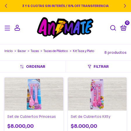
3 Y 6 CUOTAS SIN INTERÉS / 15% OFF TRANSFERENCIA
0
Inicio
>
Bazar
>
Tazas
>
Tazas de Plástico
>
Kit Taza y Plato
8 productos
ORDENAR
FILTRAR
Set de Cubiertos Princesas
Set de Cubiertos Kitty
$8.000,00
$8.000,00