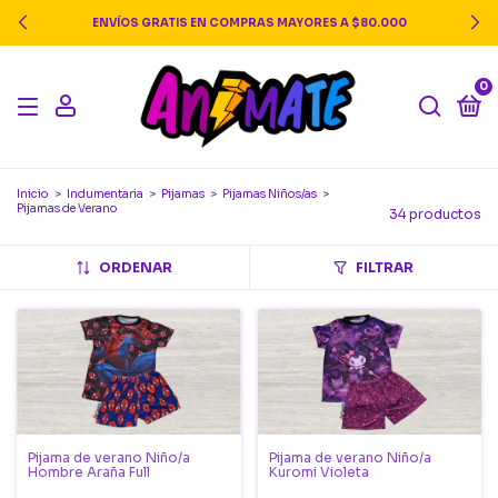
ENVÍOS GRATIS EN COMPRAS MAYORES A $80.000
0
Inicio
>
Indumentaria
>
Pijamas
>
Pijamas Niños/as
>
Pijamas de Verano
34 productos
ORDENAR
FILTRAR
Pijama de verano Niño/a
Pijama de verano Niño/a
Hombre Araña Full
Kuromi Violeta