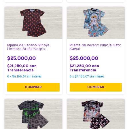
Pijama de verano Niño/a
Pijama de verano Niño/a Gato
Hombre Araña Negro
Kawai
Cabecitas
$25.000,00
$25.000,00
$21.250,00
con
$21.250,00
con
Transferencia
Transferencia
6
x
$4.166,67
sin interés
6
x
$4.166,67
sin interés
COMPRAR
COMPRAR