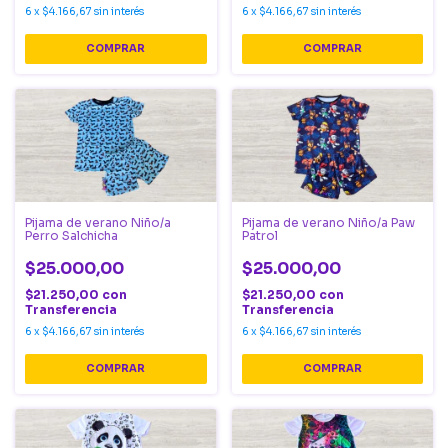
6
x
$4.166,67
sin interés
6
x
$4.166,67
sin interés
COMPRAR
COMPRAR
Pijama de verano Niño/a
Pijama de verano Niño/a Paw
Perro Salchicha
Patrol
$25.000,00
$25.000,00
$21.250,00
con
$21.250,00
con
Transferencia
Transferencia
6
x
$4.166,67
sin interés
6
x
$4.166,67
sin interés
COMPRAR
COMPRAR