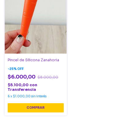
Pincel de Silicona Zanahoria
-
25
%
OFF
$6.000,00
$8.000,00
$5.100,00
con
Transferencia
6
x
$1.000,00
sin interés